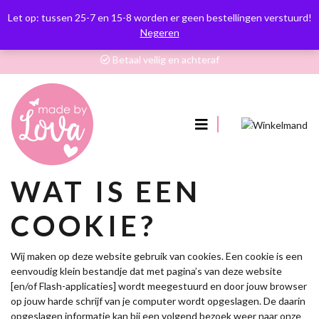
Op werkdagen voor 12.00 besteld, zelfde dag verzonden
Let op: tussen 25-7 en 15-8 worden er geen bestellingen verstuurd!
Verzendkosten €3,95. Gratis vanaf €50,- (NL)
Negeren
Retourneren binnen 14 dagen na ontvangst
Betaal veilig en achteraf
0
WAT IS EEN
COOKIE?
Wij maken op deze website gebruik van cookies. Een cookie is een
eenvoudig klein bestandje dat met pagina’s van deze website
[en/of Flash-applicaties] wordt meegestuurd en door jouw browser
op jouw harde schrijf van je computer wordt opgeslagen. De daarin
opgeslagen informatie kan bij een volgend bezoek weer naar onze