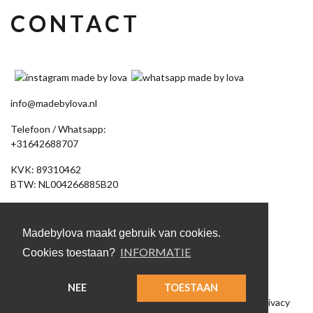
CONTACT
info@madebylova.nl
Telefoon / Whatsapp:
+31642688707
KVK: 89310462
BTW: NL004266885B20
Akkerdistel 58
7891 DV Klazienaveen
Madebylova maakt gebruik van cookies.
(Let op: geen bezoekadres, bestelling afhalen op afspraak)
INFORMATIE
Cookies toestaan?
NEE
TOESTAAN
© 2026 MadebyLova
|
Algemene voorwaarden
|
Privacy