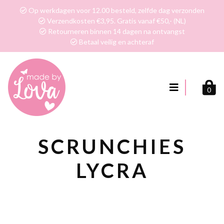
Op werkdagen voor 12.00 besteld, zelfde dag verzonden
Verzendkosten €3,95. Gratis vanaf €50,- (NL)
Retourneren binnen 14 dagen na ontvangst
Betaal veilig en achteraf
0
SCRUNCHIES
LYCRA