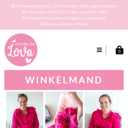
Op werkdagen voor 12.00 besteld, zelfde dag verzonden
Verzendkosten €3,95. Gratis vanaf €50,- (NL)
Retourneren binnen 14 dagen na ontvangst
Betaal veilig en achteraf
0
WINKELMAND