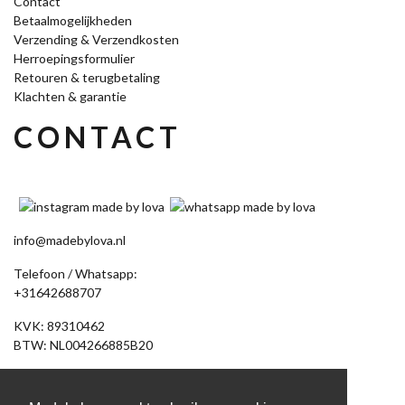
Contact
Betaalmogelijkheden
Verzending & Verzendkosten
Herroepingsformulier
Retouren & terugbetaling
Klachten & garantie
CONTACT
info@madebylova.nl
Telefoon / Whatsapp:
+31642688707
KVK: 89310462
BTW: NL004266885B20
Akkerdistel 58
7891 DV Klazienaveen