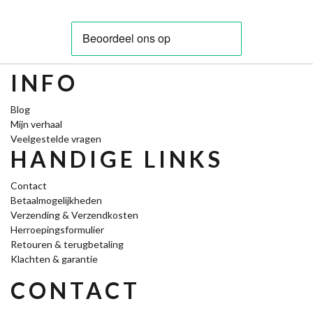
product
€25,00
heeft
meerdere
variaties.
Deze
INFO
optie
kan
Blog
gekozen
Mijn verhaal
worden
Veelgestelde vragen
op
HANDIGE LINKS
de
productpagina
Contact
Betaalmogelijkheden
Verzending & Verzendkosten
Herroepingsformulier
Retouren & terugbetaling
Klachten & garantie
CONTACT