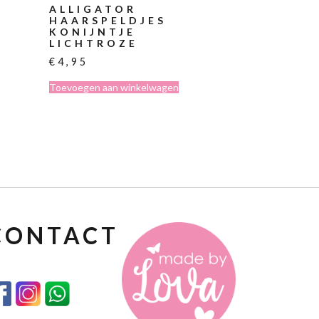
ALLIGATOR
HAARSPELDJES
KONIJNTJE
LICHTROZE
€
4,95
Toevoegen aan winkelwagen
CONTACT