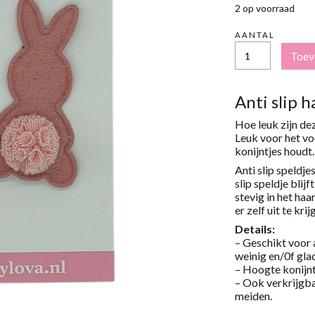
2 op voorraad
AANTAL
ANTI-
Toev
SLIP
HAARSPELDJES
KONIJN
OUDROZE
Anti slip 
AANTAL
Hoe leuk zijn dez
Leuk voor het vo
konijntjes houdt.
Anti slip speldje
slip speldje blijf
stevig in het haa
er zelf uit te krij
Details:
– Geschikt voor 
weinig en/0f glad
– Hoogte konijnt
– Ook verkrijgba
meiden.