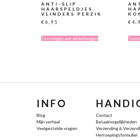
ANTI-SLIP
ANT
HAARSPELDJES
HA
VLINDERS PERZIK
KO
€
6,95
€
4,
Toevoegen aan winkelwagen
Toevo
INFO
HANDIG
Blog
Contact
Mijn verhaal
Betaalmogelijkheden
Veelgestelde vragen
Verzending & Verzend
Herroepingsformulier