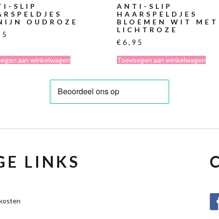
I-SLIP
ANTI-SLIP
ARSPELDJES
HAARSPELDJES
NIJN OUDROZE
BLOEMEN WIT MET
LICHTROZE
95
€
6,95
egen aan winkelwagen
Toevoegen aan winkelwagen
E LINKS
kosten