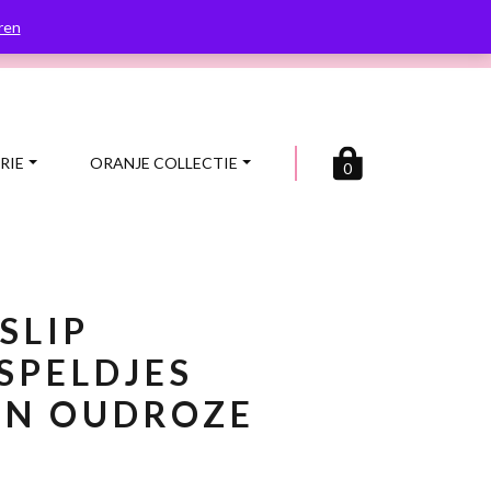
en na
Betaal veilig en achteraf
ren
RIE
ORANJE COLLECTIE
0
SLIP
SPELDJES
JN OUDROZE