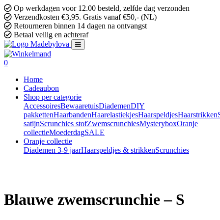
Op werkdagen voor 12.00 besteld, zelfde dag verzonden
Verzendkosten €3,95. Gratis vanaf €50,- (NL)
Retourneren binnen 14 dagen na ontvangst
Betaal veilig en achteraf
0
Home
Cadeaubon
Shop per categorie
Accessoires
Bewaaretuis
Diademen
DIY
pakketten
Haarbanden
Haarelastiekjes
Haarspeldjes
Haarstrikken
satijn
Scrunchies stof
Zwemscrunchies
Mysterybox
Oranje
collectie
Moederdag
SALE
Oranje collectie
Diademen 3-9 jaar
Haarspeldjes & strikken
Scrunchies
Blauwe zwemscrunchie – S