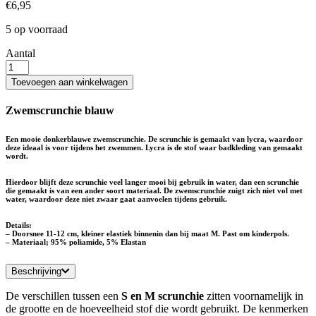
€
6,95
5 op voorraad
Aantal
Blauwe
zwemscrunchie
Toevoegen aan winkelwagen
-
S
Zwemscrunchie blauw
aantal
Een mooie donkerblauwe zwemscrunchie. De scrunchie is gemaakt van lycra, waardoor
deze ideaal is voor tijdens het zwemmen. Lycra is de stof waar badkleding van gemaakt
wordt.
Hierdoor blijft deze scrunchie veel langer mooi bij gebruik in water, dan een scrunchie
die gemaakt is van een ander soort materiaal.
De zwemscrunchie zuigt zich niet vol met
water, waardoor deze niet zwaar gaat aanvoelen tijdens gebruik.
Details:
– Doorsnee 11-12 cm, kleiner elastiek binnenin dan bij maat M
. Past om kinderpols.
– Materiaal;
9
5
% poliamide
,
5
%
Elastan
Beschrijving
De verschillen tussen een
S en M scrunchie
zitten voornamelijk in
de grootte en de hoeveelheid stof die wordt gebruikt. De kenmerken