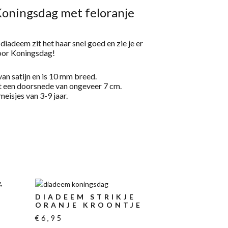
oningsdag met feloranje
iadeem zit het haar snel goed en zie je er
voor Koningsdag!
van satijn en is 10 mm breed.
t een doorsnede van ongeveer 7 cm.
eisjes van 3-9 jaar.
DIADEEM STRIKJE
ORANJE KROONTJE
€
6,95