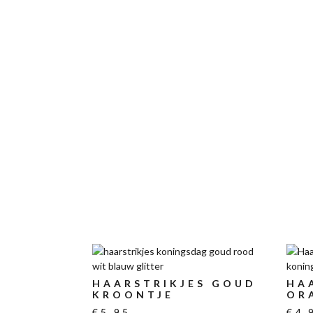
HAARSTRIKJES GOUD
HA
KROONTJE
OR
€
5,95
€
4,