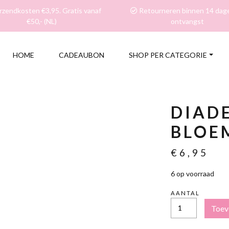
zendkosten €3,95. Gratis vanaf
Retourneren binnen 14 dag
€50,- (NL)
ontvangst
HOME
CADEAUBON
SHOP PER CATEGORIE
DIAD
BLOE
€
6,95
6 op voorraad
AANTAL
DIADEEM
Toev
ORANJE
BLOEM
AANTAL