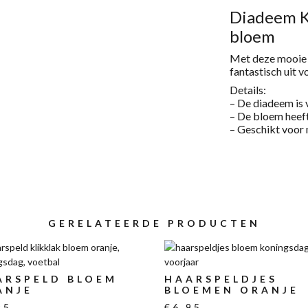
Diadeem K
bloem
Met deze mooie d
fantastisch uit 
Details:
– De diadeem is 
– De bloem heef
– Geschikt voor m
GERELATEERDE PRODUCTEN
ARSPELD BLOEM
HAARSPELDJES
ANJE
BLOEMEN ORANJE
95
€
6,95