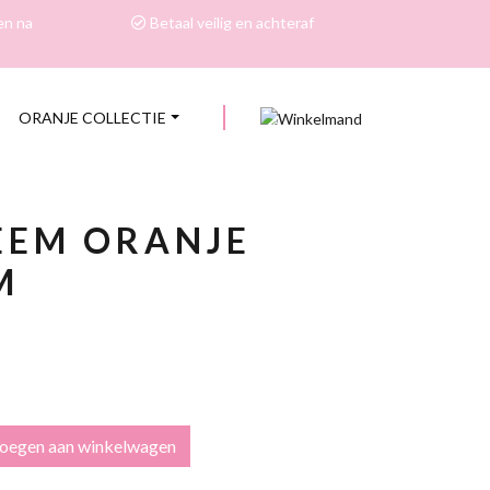
en na
Betaal veilig en achteraf
ORANJE COLLECTIE
0
EEM ORANJE
M
oegen aan winkelwagen