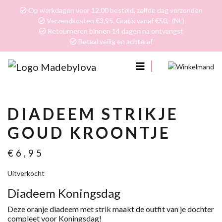
Op werkdagen voor 12.00 besteld, zelfde dag verzonden
Verzendkosten €3,95. Gratis vanaf €50,- (NL)
Retourneren binnen 14 dagen na ontvangst
Betaal veilig en achteraf
0
DIADEEM STRIKJE
GOUD KROONTJE
€
6,95
Uitverkocht
Diadeem Koningsdag
Deze oranje diadeem met strik maakt de outfit van je dochter
compleet voor Koningsdag!