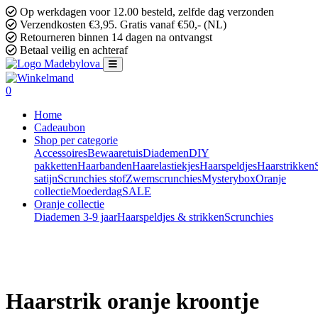
Op werkdagen voor 12.00 besteld, zelfde dag verzonden
Verzendkosten €3,95. Gratis vanaf €50,- (NL)
Retourneren binnen 14 dagen na ontvangst
Betaal veilig en achteraf
0
Home
Cadeaubon
Shop per categorie
Accessoires
Bewaaretuis
Diademen
DIY
pakketten
Haarbanden
Haarelastiekjes
Haarspeldjes
Haarstrikken
satijn
Scrunchies stof
Zwemscrunchies
Mysterybox
Oranje
collectie
Moederdag
SALE
Oranje collectie
Diademen 3-9 jaar
Haarspeldjes & strikken
Scrunchies
Haarstrik oranje kroontje