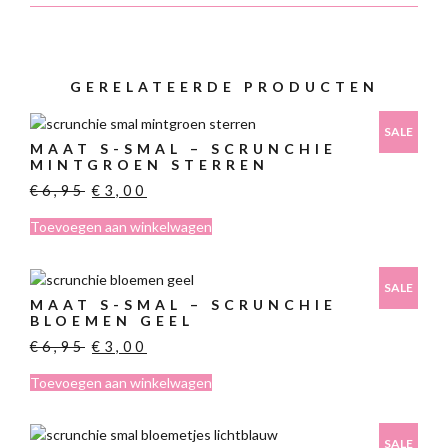
GERELATEERDE PRODUCTEN
SALE
MAAT S-SMAL – SCRUNCHIE
MINTGROEN STERREN
Oorspronkelijke
Huidige
€
6,95
€
3,00
prijs
prijs
Toevoegen aan winkelwagen
was:
is:
€6,95.
€3,00.
SALE
MAAT S-SMAL – SCRUNCHIE
BLOEMEN GEEL
Oorspronkelijke
Huidige
€
6,95
€
3,00
prijs
prijs
Toevoegen aan winkelwagen
was:
is:
€6,95.
€3,00.
SALE