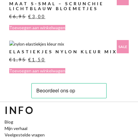
MAAT S-SMAL – SCRUNCHIE
LICHTBLAUW BLOEMETJES
Oorspronkelijke
Huidige
€
6,95
€
3,00
prijs
prijs
Toevoegen aan winkelwagen
was:
is:
€6,95.
€3,00.
SALE
ELASTIEKJES NYLON KLEUR MIX
Oorspronkelijke
Huidige
€
1,95
€
1,50
prijs
prijs
Toevoegen aan winkelwagen
was:
is:
€1,95.
€1,50.
INFO
Blog
Mijn verhaal
Veelgestelde vragen