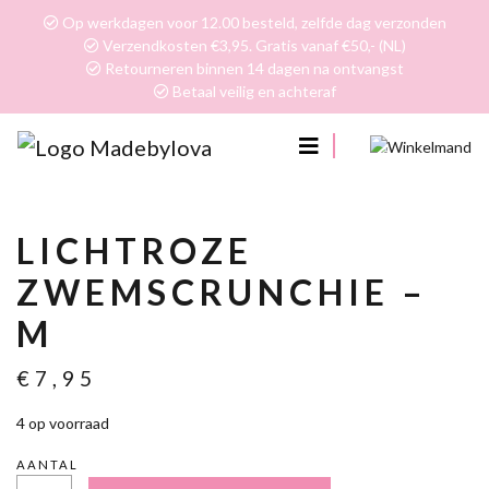
Op werkdagen voor 12.00 besteld, zelfde dag verzonden
Verzendkosten €3,95. Gratis vanaf €50,- (NL)
Retourneren binnen 14 dagen na ontvangst
Betaal veilig en achteraf
0
LICHTROZE
ZWEMSCRUNCHIE –
M
€
7,95
4 op voorraad
AANTAL
LICHTROZE