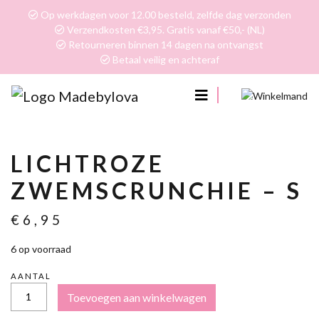
Op werkdagen voor 12.00 besteld, zelfde dag verzonden
Verzendkosten €3,95. Gratis vanaf €50,- (NL)
Retourneren binnen 14 dagen na ontvangst
Betaal veilig en achteraf
0
LICHTROZE
ZWEMSCRUNCHIE – S
€
6,95
6 op voorraad
AANTAL
LICHTROZE
Toevoegen aan winkelwagen
ZWEMSCRUNCHIE
-