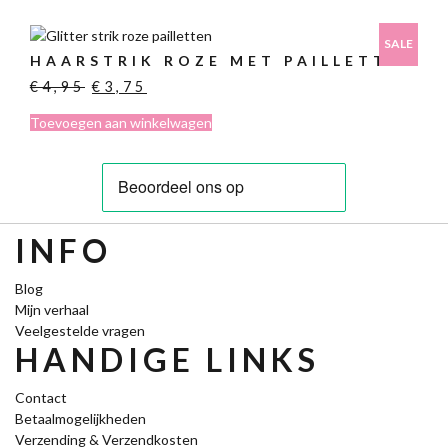
€6,95.
€3,00.
SALE
HAARSTRIK ROZE MET PAILLETTEN
Oorspronkelijke
Huidige
€
4,95
€
3,75
prijs
prijs
Toevoegen aan winkelwagen
was:
is:
€4,95.
€3,75.
INFO
Blog
Mijn verhaal
Veelgestelde vragen
HANDIGE LINKS
Contact
Betaalmogelijkheden
Verzending & Verzendkosten