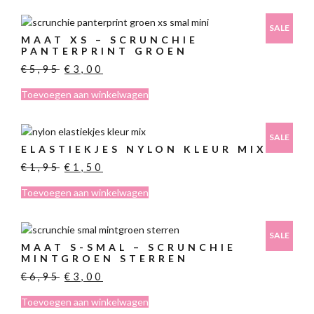
SALE
MAAT XS – SCRUNCHIE
PANTERPRINT GROEN
Oorspronkelijke
Huidige
€
5,95
€
3,00
prijs
prijs
Toevoegen aan winkelwagen
was:
is:
€5,95.
€3,00.
SALE
ELASTIEKJES NYLON KLEUR MIX
Oorspronkelijke
Huidige
€
1,95
€
1,50
prijs
prijs
Toevoegen aan winkelwagen
was:
is:
€1,95.
€1,50.
SALE
MAAT S-SMAL – SCRUNCHIE
MINTGROEN STERREN
Oorspronkelijke
Huidige
€
6,95
€
3,00
prijs
prijs
Toevoegen aan winkelwagen
was:
is: