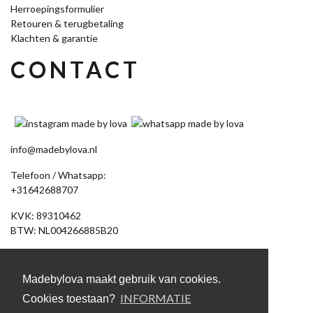
Herroepingsformulier
Retouren & terugbetaling
Klachten & garantie
CONTACT
info@madebylova.nl
Telefoon / Whatsapp:
+31642688707
KVK: 89310462
BTW: NL004266885B20
Akkerdistel 58
7891 DV Klazienaveen
Madebylova maakt gebruik van cookies.
(Let op: geen bezoekadres, bestelling afhalen op afspraak)
INFORMATIE
Cookies toestaan?