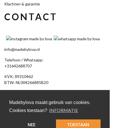
Klachten & garantie
CONTACT
info@madebylova.nl
Telefoon / Whatsapp:
+31642688707
KVK: 89310462
BTW: NL004266885B20
Akkerdistel 58
7891 DV Klazienaveen
Madebylova maakt gebruik van cookies.
(Let op: geen bezoekadres, bestelling afhalen op afspraak)
INFORMATIE
Cookies toestaan?
NEE
TOESTAAN