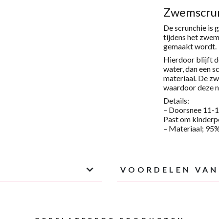
S
Zwemscrun
AANTAL
De scrunchie is 
tijdens het zwem
gemaakt wordt.
Hierdoor blijft d
water, dan een s
materiaal.
De zwe
waardoor deze ni
Details:
– Doorsnee 11-12
Past om kinderp
– Materiaal;
9
5
%
VOORDELEN VAN