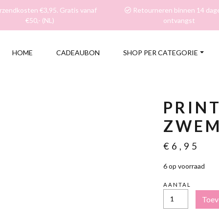
zendkosten €3,95. Gratis vanaf
Retourneren binnen 14 dag
€50,- (NL)
ontvangst
HOME
CADEAUBON
SHOP PER CATEGORIE
PRIN
ZWEM
€
6,95
6 op voorraad
AANTAL
PRINT
Toev
ROZE/PAARS
ZWEMSCRUNCHI
-