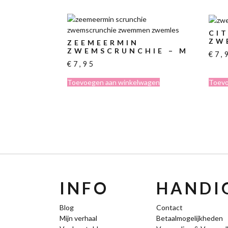
CI
ZW
ZEEMEERMIN
ZWEMSCRUNCHIE – M
€
7,
€
7,95
Toevoegen aan winkelwagen
Toevo
INFO
HANDIG
Blog
Contact
Mijn verhaal
Betaalmogelijkheden