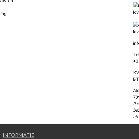
kosten
ling
in
Te
+3
KV
BT
Ak
78
(Le
bez
afh
INFORMATIE
?
|
Privacy verklaring
|
Cookiebeleid