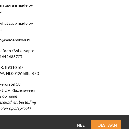
fo@madebylova.nl
lefoon / Whatsapp:
1642688707
K: 89310462
W: NL004266885B20
kerdistel 58
91 DV Klazienaveen
t op: geen
oekadres, bestelling
alen op afspraak)
NEE
TOESTAAN