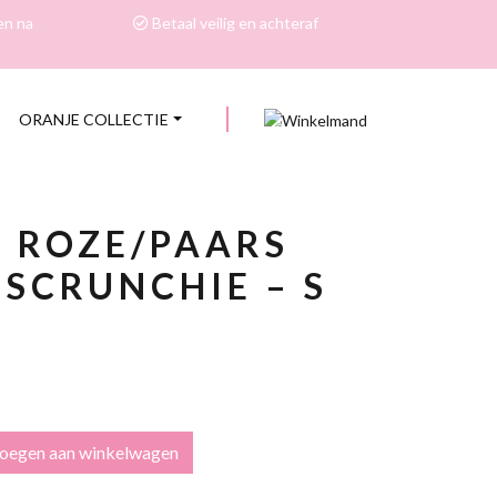
en na
Betaal veilig en achteraf
ORANJE COLLECTIE
0
T ROZE/PAARS
SCRUNCHIE – S
oegen aan winkelwagen
E