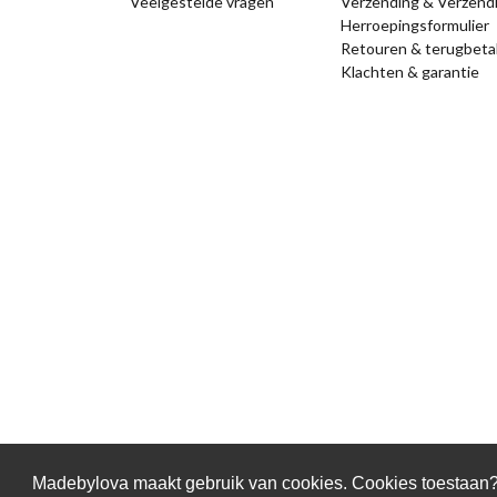
Veelgestelde vragen
Verzending & Verzend
Herroepingsformulier
Retouren & terugbeta
Klachten & garantie
Madebylova maakt gebruik van cookies. Cookies toestaan
© 2026 MadebyLova
|
Algemene voorwaarden