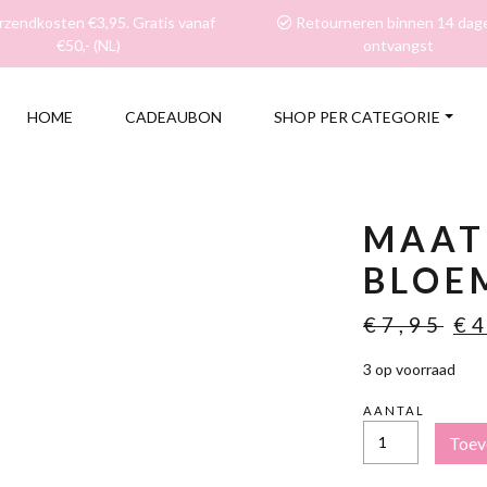
zendkosten €3,95. Gratis vanaf
Retourneren binnen 14 dag
€50,- (NL)
ontvangst
HOME
CADEAUBON
SHOP PER CATEGORIE
MAAT
BLOE
Oo
€
7,95
€
pr
3 op voorraad
wa
€7
AANTAL
MAAT
Toev
M
-
SCRUNCHIE