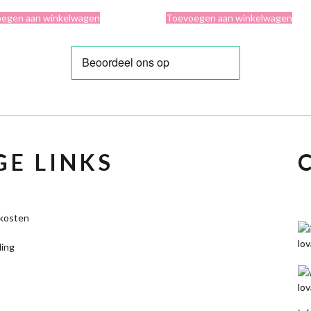
prijs
prijs
was:
is:
egen aan winkelwagen
Toevoegen aan winkelwagen
was:
is:
€6,95.
€3,00.
€5,95.
€3,00.
E LINKS
kosten
ling