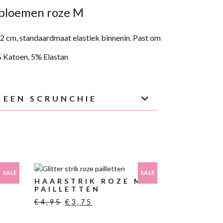
 bloemen roze M
12
cm, standaardmaat elastiek binnenin. Past om
 Katoen, 5%
Elastan
 EEN SCRUNCHIE
SALE
SALE
HAARSTRIK ROZE MET
PAILLETTEN
Oorspronkelijke
Huidige
€
4,95
€
3,75
prijs
prijs
ke
was:
is: