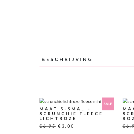
BESCHRIJVING
SALE
MAAT S-SMAL –
MA
SCRUNCHIE FLEECE
SC
LICHTROZE
RO
Oorspronkelijke
Huidige
€
6,95
€
3,00
€
6,
prijs
prijs