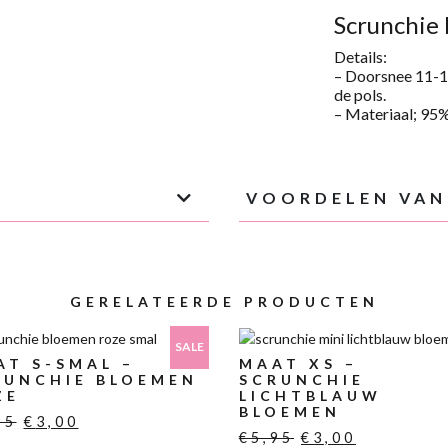
BLOEMEN
Scrunchie
ROZE
AANTAL
Details:
– Doorsnee 1
1-
de pols.
– Materiaal;
95%
VOORDELEN VAN
GERELATEERDE PRODUCTEN
SALE
AT S-SMAL –
MAAT XS –
RUNCHIE BLOEMEN
SCRUNCHIE
ZE
LICHTBLAUW
BLOEMEN
Oorspronkelijke
Huidige
95
€
3,00
Oorspronkelij
Huidige
€
5,95
€
3,00
prijs
prijs