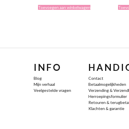
was:
is:
Toevoegen aan winkelwagen
Toevo
€6,95.
€3,00.
INFO
HANDIG
Blog
Contact
Mijn verhaal
Betaalmogelijkheden
Veelgestelde vragen
Verzending & Verzend
Herroepingsformulier
Retouren & terugbeta
Klachten & garantie