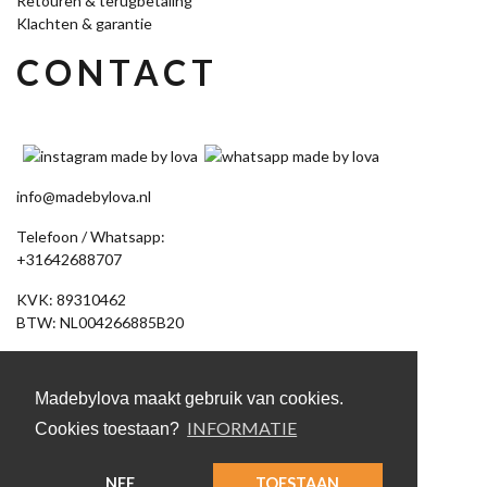
Retouren & terugbetaling
Klachten & garantie
CONTACT
info@madebylova.nl
Telefoon / Whatsapp:
+31642688707
KVK: 89310462
BTW: NL004266885B20
Akkerdistel 58
7891 DV Klazienaveen
Madebylova maakt gebruik van cookies.
(Let op: geen bezoekadres, bestelling afhalen op afspraak)
INFORMATIE
Cookies toestaan?
NEE
TOESTAAN