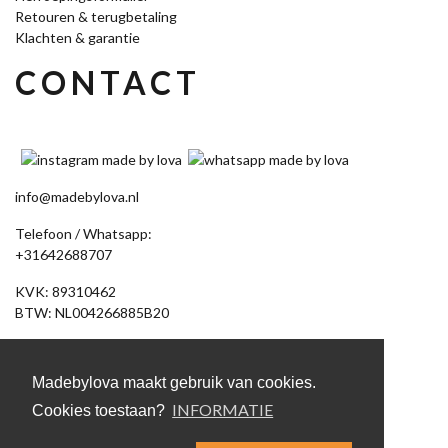
Retouren & terugbetaling
Klachten & garantie
CONTACT
info@madebylova.nl
Telefoon / Whatsapp:
+31642688707
KVK: 89310462
BTW: NL004266885B20
Akkerdistel 58
7891 DV Klazienaveen
Madebylova maakt gebruik van cookies.
(Let op: geen bezoekadres, bestelling afhalen op afspraak)
INFORMATIE
Cookies toestaan?