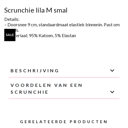
SCRUNCHIE
LILA
Scrunchie lila M smal
AANTAL
Details:
– Doorsnee
9
cm, standaardmaat elastiek binnenin. Past om
de pols.
– Materiaal;
95% Katoen, 5%
Elastan
SALE
BESCHRIJVING
VOORDELEN VAN EEN
SCRUNCHIE
GERELATEERDE PRODUCTEN