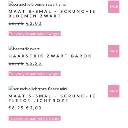
SALE
MAAT S-SMAL – SCRUNCHIE
BLOEMEN ZWART
Oorspronkelijke
Huidige
€
6,95
€
3,00
prijs
prijs
Toevoegen aan winkelwagen
was:
is:
€6,95.
€3,00.
SALE
HAARSTRIK ZWART BAROK
Oorspronkelijke
Huidige
€
6,95
€
5,25
prijs
prijs
Toevoegen aan winkelwagen
was:
is:
€6,95.
€5,25.
SALE
MAAT S-SMAL – SCRUNCHIE
FLEECE LICHTROZE
Oorspronkelijke
Huidige
€
6,95
€
3,00
prijs
prijs
Toevoegen aan winkelwagen
was:
is:
€6,95.
€3,00.