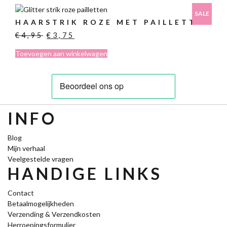
SALE
HAARSTRIK ROZE MET PAILLETTEN
Oorspronkelijke
Huidige
€
4,95
€
3,75
prijs
prijs
Toevoegen aan winkelwagen
was:
is:
€4,95.
€3,75.
INFO
Blog
Mijn verhaal
Veelgestelde vragen
HANDIGE LINKS
Contact
Betaalmogelijkheden
Verzending & Verzendkosten
Herroepingsformulier