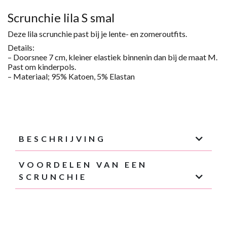
S
SMAL
Scrunchie lila S smal
AANTAL
Deze lila scrunchie past bij je lente- en zomeroutfits.
Details:
– Doorsnee 7 cm,
kleiner
elastiek binnenin
dan bij de maat M
.
Past om
kinder
pols.
– Materiaal; 95% Katoen, 5%
Elastan
BESCHRIJVING
VOORDELEN VAN EEN
SCRUNCHIE