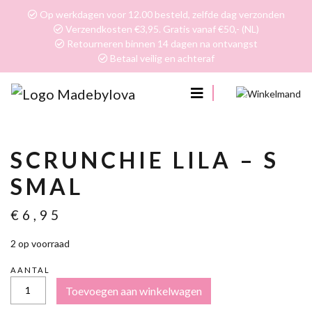
Op werkdagen voor 12.00 besteld, zelfde dag verzonden
Verzendkosten €3,95. Gratis vanaf €50,- (NL)
Retourneren binnen 14 dagen na ontvangst
Betaal veilig en achteraf
0
SCRUNCHIE LILA – S
SMAL
€
6,95
2 op voorraad
AANTAL
SCRUNCHIE
Toevoegen aan winkelwagen
LILA
-