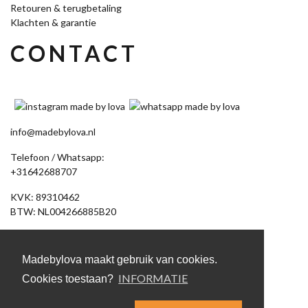
Retouren & terugbetaling
Klachten & garantie
CONTACT
info@madebylova.nl
Telefoon / Whatsapp:
+31642688707
KVK: 89310462
BTW: NL004266885B20
Akkerdistel 58
7891 DV Klazienaveen
Madebylova maakt gebruik van cookies.
(Let op: geen bezoekadres, bestelling afhalen op afspraak)
INFORMATIE
Cookies toestaan?