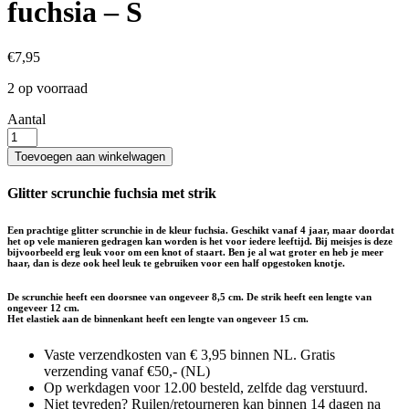
fuchsia – S
€
7,95
2 op voorraad
Aantal
Scrunchie
met
Toevoegen aan winkelwagen
strik
glitter
Glitter scrunchie fuchsia met strik
fuchsia
-
Een prachtige glitter scrunchie in de kleur fuchsia. Geschikt vanaf 4 jaar, maar doordat
S
het op vele manieren gedragen kan worden is het voor iedere leeftijd. Bij meisjes is deze
aantal
bijvoorbeeld erg leuk voor om een knot of staart. Ben je al wat groter en heb je meer
haar, dan is deze ook heel leuk te gebruiken voor een half opgestoken knotje.
De scrunchie heeft een doorsnee van ongeveer 8,5 cm. De strik heeft een lengte van
ongeveer 12 cm.
Het elastiek aan de binnenkant heeft een lengte van ongeveer 15 cm.
Vaste verzendkosten van € 3,95 binnen NL. Gratis
verzending vanaf €50,- (NL)
Op werkdagen voor 12.00 besteld, zelfde dag verstuurd.
Niet tevreden? Ruilen/retourneren kan binnen 14 dagen na