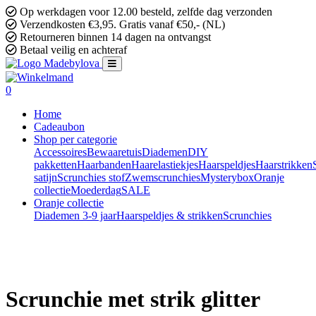
Op werkdagen voor 12.00 besteld, zelfde dag verzonden
Verzendkosten €3,95. Gratis vanaf €50,- (NL)
Retourneren binnen 14 dagen na ontvangst
Betaal veilig en achteraf
0
Home
Cadeaubon
Shop per categorie
Accessoires
Bewaaretuis
Diademen
DIY
pakketten
Haarbanden
Haarelastiekjes
Haarspeldjes
Haarstrikken
satijn
Scrunchies stof
Zwemscrunchies
Mysterybox
Oranje
collectie
Moederdag
SALE
Oranje collectie
Diademen 3-9 jaar
Haarspeldjes & strikken
Scrunchies
Scrunchie met strik glitter