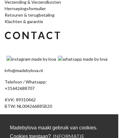
Verzending & Verzendkosten
Herroepingsformulier
Retouren & terugbetaling
Klachten & garantie
CONTACT
info@madebylova.nl
Telefoon / Whatsapp:
+31642688707
KVK: 89310462
BTW: NL004266885B20
Akkerdistel 58
7891 DV Klazienaveen
Madebylova maakt gebruik van cookies.
(Let op: geen bezoekadres, bestelling afhalen op afspraak)
INFORMATIE
Cookies toestaan?