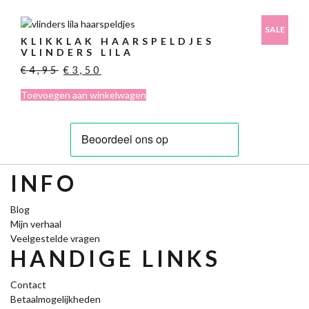
€6,95.
€3,00.
worden
op
SALE
de
KLIKKLAK HAARSPELDJES
VLINDERS LILA
productpagina
Oorspronkelijke
Huidige
€
4,95
€
3,50
prijs
prijs
Toevoegen aan winkelwagen
was:
is:
€4,95.
€3,50.
INFO
Blog
Mijn verhaal
Veelgestelde vragen
HANDIGE LINKS
Contact
Betaalmogelijkheden