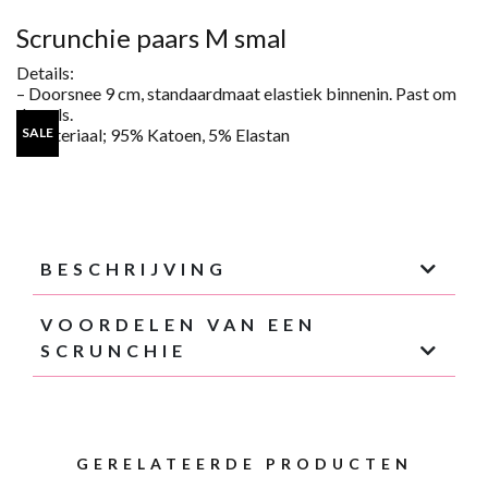
SCRUNCHIE
PAARS
Scrunchie paars M smal
AANTAL
Details:
– Doorsnee
9
cm, standaardmaat elastiek binnenin. Past om
de pols.
– Materiaal;
95% Katoen, 5%
Elastan
SALE
BESCHRIJVING
VOORDELEN VAN EEN
SCRUNCHIE
GERELATEERDE PRODUCTEN