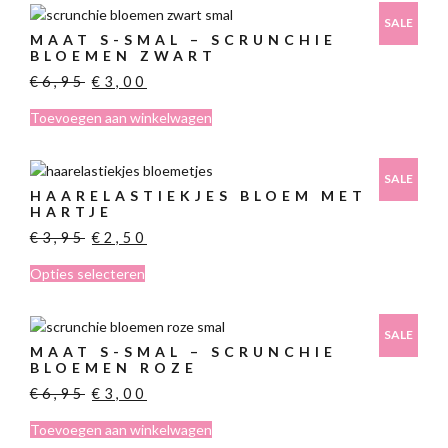
SALE
MAAT S-SMAL – SCRUNCHIE
BLOEMEN ZWART
Oorspronkelijke
Huidige
€
6,95
€
3,00
prijs
prijs
Toevoegen aan winkelwagen
was:
is:
€6,95.
€3,00.
SALE
HAARELASTIEKJES BLOEM MET
HARTJE
Oorspronkelijke
Huidige
€
3,95
€
2,50
prijs
prijs
Dit
Opties selecteren
was:
is:
product
€3,95.
€2,50.
heeft
meerdere
SALE
MAAT S-SMAL – SCRUNCHIE
variaties.
BLOEMEN ROZE
Deze
Oorspronkelijke
Huidige
€
6,95
€
3,00
optie
prijs
prijs
kan
Toevoegen aan winkelwagen
was:
is:
gekozen