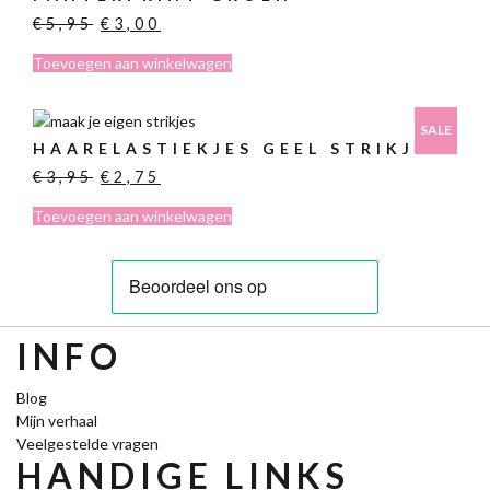
Oorspronkelijke
Huidige
€
5,95
€
3,00
prijs
prijs
Toevoegen aan winkelwagen
was:
is:
€5,95.
€3,00.
SALE
HAARELASTIEKJES GEEL STRIKJE
Oorspronkelijke
Huidige
€
3,95
€
2,75
prijs
prijs
Toevoegen aan winkelwagen
was:
is:
€3,95.
€2,75.
INFO
Blog
Mijn verhaal
Veelgestelde vragen
HANDIGE LINKS