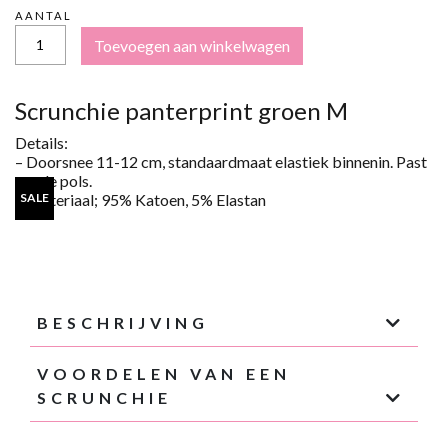
€7,95.
€4,00.
AANTAL
MAAT
Toevoegen aan winkelwagen
M
-
SCRUNCHIE
PANTERPRINT
Scrunchie panterprint groen M
GROEN
AANTAL
Details:
– Doorsnee 1
1-12
cm, standaardmaat elastiek binnenin. Past
om de pols.
– Materiaal;
95% Katoen, 5%
Elastan
SALE
BESCHRIJVING
VOORDELEN VAN EEN
SCRUNCHIE