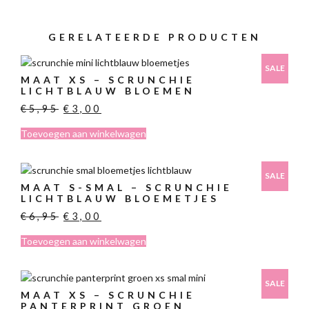
GERELATEERDE PRODUCTEN
SALE
MAAT XS – SCRUNCHIE
LICHTBLAUW BLOEMEN
Oorspronkelijke
Huidige
€
5,95
€
3,00
prijs
prijs
Toevoegen aan winkelwagen
was:
is:
€5,95.
€3,00.
SALE
MAAT S-SMAL – SCRUNCHIE
LICHTBLAUW BLOEMETJES
Oorspronkelijke
Huidige
€
6,95
€
3,00
prijs
prijs
Toevoegen aan winkelwagen
was:
is:
€6,95.
€3,00.
SALE
MAAT XS – SCRUNCHIE
PANTERPRINT GROEN