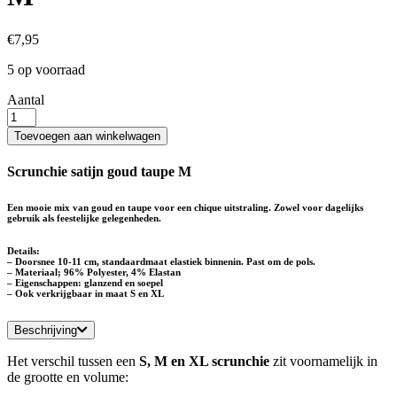
€
7,95
5 op voorraad
Aantal
Goud
taupe
Toevoegen aan winkelwagen
scrunchie
satijn
Scrunchie satijn goud taupe M
-
M
Een mooie mix van goud en taupe voor een chique uitstraling. Zowel voor dagelijks
aantal
gebruik als feestelijke gelegenheden.
Details:
– Doorsnee 10-11 cm, standaardmaat elastiek binnenin. Past om de pols.
– Materiaal; 96% Polyester, 4%
Elastan
– Eigenschappen: glanzend en soepel
– Ook verkrijgbaar in maat S en XL
Beschrijving
Het verschil tussen een
S, M en XL scrunchie
zit voornamelijk in
de
grootte en volume: