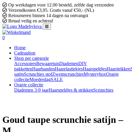
Op werkdagen voor 12.00 besteld, zelfde dag verzonden
Verzendkosten €3,95. Gratis vanaf €50,- (NL)
Retourneren binnen 14 dagen na ontvangst
Betaal veilig en achteraf
0
Home
Cadeaubon
Shop per categorie
Accessoires
Bewaaretuis
Diademen
DIY
pakketten
Haarbanden
Haarelastiekjes
Haarspeldjes
Haarstrikken
satijn
Scrunchies stof
Zwemscrunchies
Mysterybox
Oranje
collectie
Moederdag
SALE
Oranje collectie
Diademen 3-9 jaar
Haarspeldjes & strikken
Scrunchies
Goud taupe scrunchie satijn –
M