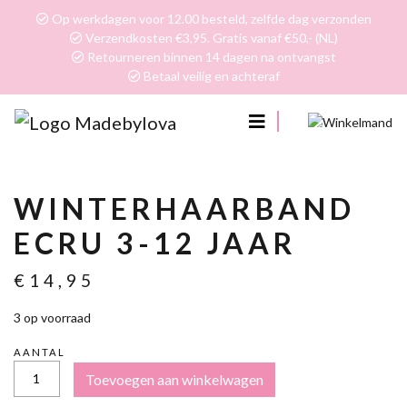
Op werkdagen voor 12.00 besteld, zelfde dag verzonden
Verzendkosten €3,95. Gratis vanaf €50,- (NL)
Retourneren binnen 14 dagen na ontvangst
Betaal veilig en achteraf
0
WINTERHAARBAND
ECRU 3-12 JAAR
€
14,95
3 op voorraad
AANTAL
WINTERHAARBAND
Toevoegen aan winkelwagen
ECRU
3-