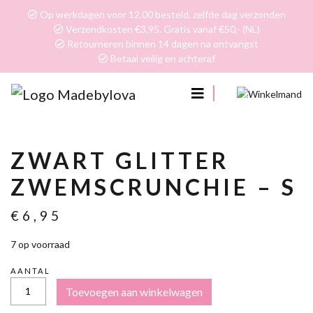
Op werkdagen voor 12.00 besteld, zelfde dag verzonden
Verzendkosten €3,95. Gratis vanaf €50,- (NL)
Retourneren binnen 14 dagen na ontvangst
Betaal veilig en achteraf
0
ZWART GLITTER
ZWEMSCRUNCHIE – S
€
6,95
7 op voorraad
AANTAL
ZWART
Toevoegen aan winkelwagen
GLITTER
ZWEMSCRUNCHIE