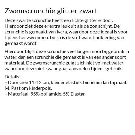
-
S
Zwemscrunchie glitter zwart
AANTAL
Deze zwarte scrunchie heeft een lichte glitter erdoor.
Hierdoor ziet deze er extra leuk uit als de zon schijnt. De
scrunchie is gemaakt van lycra, waardoor deze ideaal is voor
tijdens het zwemmen. Lycra is de stof waar badkleding van
gemaakt wordt.
Hierdoor blijft deze scrunchie veel langer mooi bij gebruik in
water, dan een scrunchie die gemaakt is van een ander soort
materiaal.
De zwemscrunchie zuigt zich niet vol met water,
waardoor deze niet zwaar gaat aanvoelen tijdens gebruik.
Details:
– Doorsnee 11-12 cm, kleiner elastiek binnenin dan bij maat
M
. Past om kinderpols.
– Materiaal;
9
5
% poliamide
,
5
%
Elastan