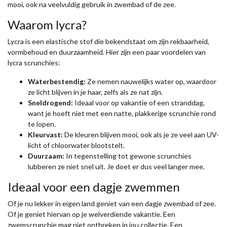
mooi, ook na veelvuldig gebruik in zwembad of de zee.
Waarom lycra?
Lycra is een elastische stof die bekendstaat om zijn rekbaarheid,
vormbehoud en duurzaamheid. Hier zijn een paar voordelen van
lycra scrunchies:
Waterbestendig:
Ze nemen nauwelijks water op, waardoor
ze licht blijven in je haar, zelfs als ze nat zijn.
Sneldrogend:
Ideaal voor op vakantie of een stranddag,
want je hoeft niet met een natte, plakkerige scrunchie rond
te lopen.
Kleurvast:
De kleuren blijven mooi, ook als je ze veel aan UV-
licht of chloorwater blootstelt.
Duurzaam:
In tegenstelling tot gewone scrunchies
lubberen ze niet snel uit. Je doet er dus veel langer mee.
Ideaal voor een dagje zwemmen
Of je nu lekker in eigen land geniet van een dagje zwembad of zee.
Of je geniet hiervan op je welverdiende vakantie. Een
zwemscrunchie mag niet ontbreken in jou collectie. Een