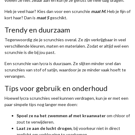
voelen ze niet zwaar aan en kun je ze gerust de hele dag dragen.
Heb je veel haar? Kies dan voor een scrunchie
maat M
.
Heb je fijn of
kort haar? Dan is
maat S
geschikt.
Trendy en duurzaam
Tegenwoordig zie je scrunchies overal. Ze zijn verkrijgbaar in veel
verschillende kleuren, maten en materialen. Zodat er altijd wel een
scrunchie is die bij jou past.
Een scrunchie van lycra is duurzaam. Ze slijten minder snel dan
scrunchies van stof of satijn, waardoor je ze minder vaak hoeft te
vervangen.
Tips voor gebruik en onderhoud
Hoewel lycra scrunchies veel kunnen verdragen, kun je er met een
paar simpele tips nog langer mee doen:
Spoel ze na het zwemmen af met kraanwater
om chloor of
zout te verwijderen.
Laat ze aan de lucht drogen
, bij voorkeur niet in direct
zonlicht om verkleuring te voorkomen.