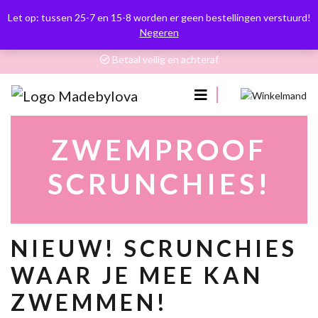
Op werkdagen voor 12.00 besteld, zelfde dag verzonden
Let op: tussen 25-7 en 15-8 worden er geen bestellingen verstuurd!
Verzendkosten €3,95. Gratis vanaf €50,- (NL)
Negeren
Retourneren binnen 14 dagen na ontvangst
Betaal veilig en achteraf
0
ZWEMPROOF
SCRUNCHIES!
NIEUW! SCRUNCHIES
WAAR JE MEE KAN
ZWEMMEN!