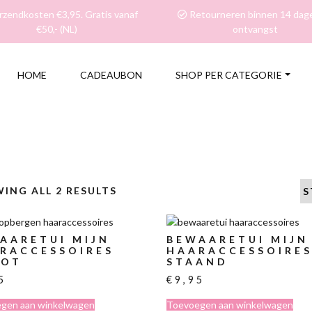
zendkosten €3,95. Gratis vanaf
Retourneren binnen 14 dag
€50,- (NL)
ontvangst
HOME
CADEAUBON
SHOP PER CATEGORIE
ING ALL 2 RESULTS
AARETUI MIJN
BEWAARETUI MIJN
RACCESSOIRES
HAARACCESSOIRE
OOT
STAAND
5
€
9,95
gen aan winkelwagen
Toevoegen aan winkelwagen