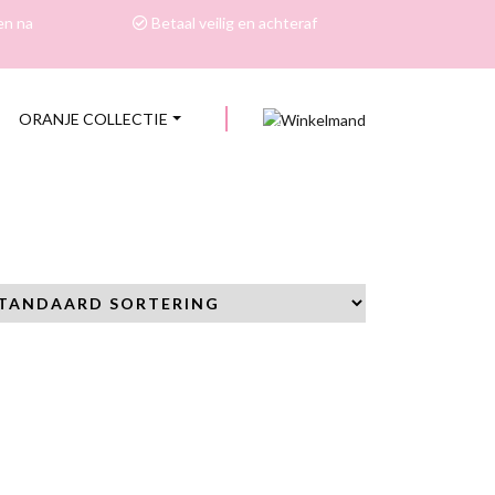
en na
Betaal veilig en achteraf
ORANJE COLLECTIE
0
S