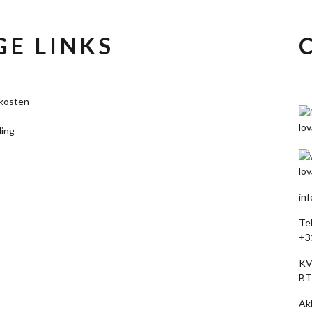
E LINKS
kosten
ling
in
Te
+3
KV
BT
Ak