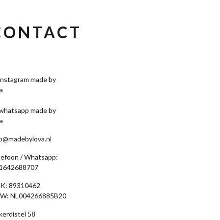
CONTACT
fo@madebylova.nl
lefoon / Whatsapp:
1642688707
K: 89310462
W: NL004266885B20
kerdistel 58