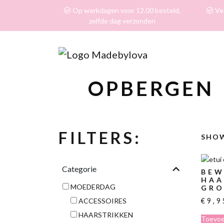
Op werkdagen voor 12.00 besteld,
Ver
zelfde dag verzonden
OPBERGEN
FILTERS:
SHOW
Categorie
BEW
HAA
MOEDERDAG
GR
€
9,9
ACCESSOIRES
HAARSTRIKKEN
Toevoe