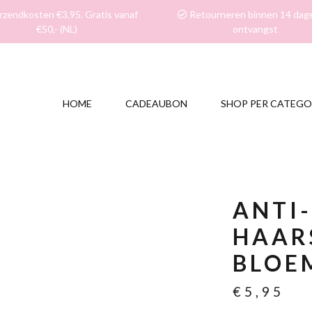
zendkosten €3,95. Gratis vanaf
Retourneren binnen 14 dag
€50,- (NL)
ontvangst
HOME
CADEAUBON
SHOP PER CATEGO
ANTI-
HAAR
BLOE
€
5,95