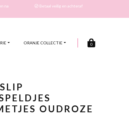
en na
Betaal veilig en achteraf
RIE
ORANJE COLLECTIE
0
SLIP
SPELDJES
METJES OUDROZE