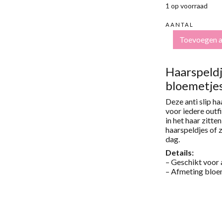
1 op voorraad
AANTAL
ANTI-
Toevoegen 
SLIP
HAARSPELDJES
BLOEMETJES
OUDROZE
Haarspeldj
AANTAL
bloemetje
Deze anti slip h
voor iedere outfi
in het haar zitte
haarspeldjes of
dag.
Details:
– Geschikt voor a
– Afmeting bloe