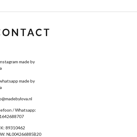
CONTACT
fo@madebylova.nl
lefoon / Whatsapp:
1642688707
K: 89310462
W: NL004266885B20