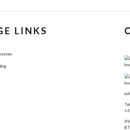
E LINKS
kosten
ling
in
Te
+3
KV
BT