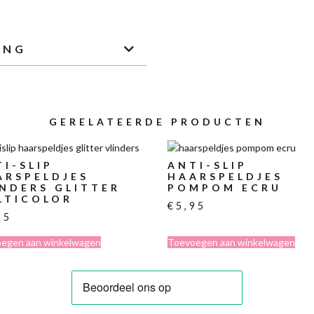
ING
GERELATEERDE PRODUCTEN
I-SLIP
ANTI-SLIP
ARSPELDJES
HAARSPELDJES
INDERS GLITTER
POMPOM ECRU
LTICOLOR
€
5,95
95
egen aan winkelwagen
Toevoegen aan winkelwagen