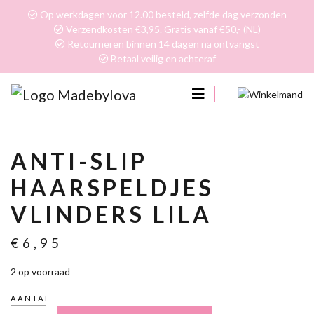
Op werkdagen voor 12.00 besteld, zelfde dag verzonden
Verzendkosten €3,95. Gratis vanaf €50,- (NL)
Retourneren binnen 14 dagen na ontvangst
Betaal veilig en achteraf
0
ANTI-SLIP
HAARSPELDJES
VLINDERS LILA
€
6,95
2 op voorraad
AANTAL
ANTI-