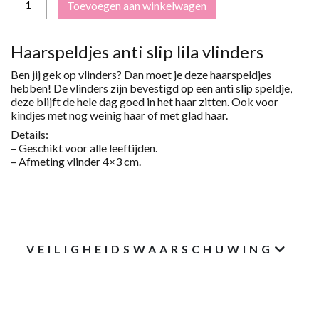
Toevoegen aan winkelwagen
SLIP
HAARSPELDJES
VLINDERS
LILA
Haarspeldjes anti slip lila vlinders
AANTAL
Ben jij gek op vlinders? Dan moet je deze haarspeldjes
hebben! De vlinders zijn bevestigd op een anti slip speldje,
deze blijft de hele dag goed in het haar zitten. Ook voor
kindjes met nog weinig haar of met glad haar.
Details:
– Geschikt voor alle leeftijden.
– Afmeting vlinder 4×3 cm.
VEILIGHEIDSWAARSCHUWING