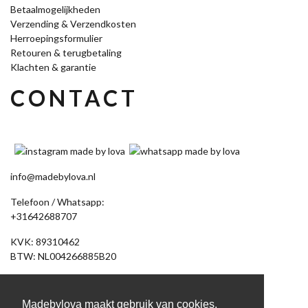
Betaalmogelijkheden
Verzending & Verzendkosten
Herroepingsformulier
Retouren & terugbetaling
Klachten & garantie
CONTACT
info@madebylova.nl
Telefoon / Whatsapp:
+31642688707
KVK: 89310462
BTW: NL004266885B20
Akkerdistel 58
7891 DV Klazienaveen
Madebylova maakt gebruik van cookies.