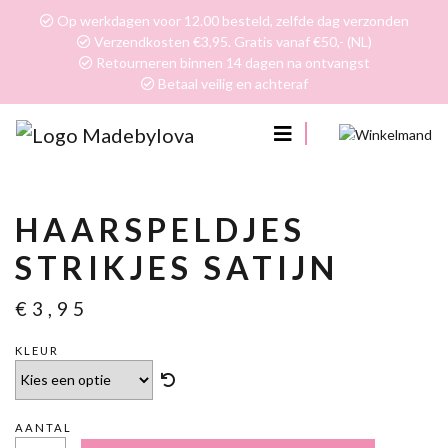
Op werkdagen voor 12.00 besteld, zelfde dag verzonden
Verzendkosten €3,95. Gratis vanaf €50,- (NL)
Retourneren binnen 14 dagen na ontvangst
Betaal veilig en achteraf
0
HAARSPELDJES
STRIKJES SATIJN
€
3,95
KLEUR
AANTAL
HAARSPELDJES