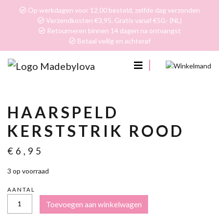
Op werkdagen voor 12.00 besteld, zelfde dag verzonden
Verzendkosten €3,95. Gratis vanaf €50,- (NL)
Retourneren binnen 14 dagen na ontvangst
Betaal veilig en achteraf
0
HAARSPELD
KERSTSTRIK ROOD
€
6,95
3 op voorraad
AANTAL
HAARSPELD
Toevoegen aan winkelwagen
KERSTSTRIK
ROOD