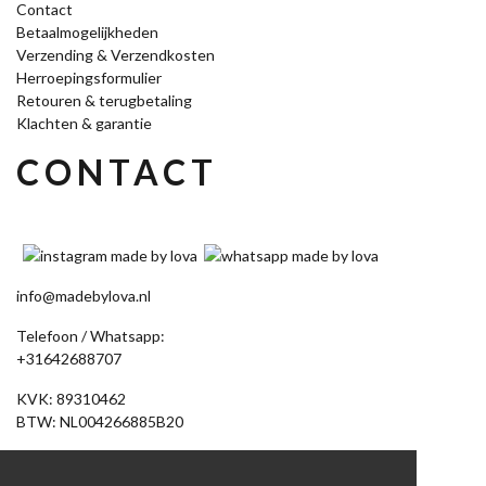
Contact
Betaalmogelijkheden
Verzending & Verzendkosten
Herroepingsformulier
Retouren & terugbetaling
Klachten & garantie
CONTACT
info@madebylova.nl
Telefoon / Whatsapp:
+31642688707
KVK: 89310462
BTW: NL004266885B20
Akkerdistel 58
7891 DV Klazienaveen