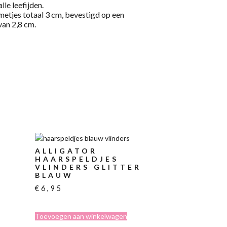
lle leefijden.
etjes totaal 3 cm, bevestigd op een
van 2,8 cm.
ALLIGATOR
HAARSPELDJES
VLINDERS GLITTER
BLAUW
R
€
6,95
Toevoegen aan winkelwagen