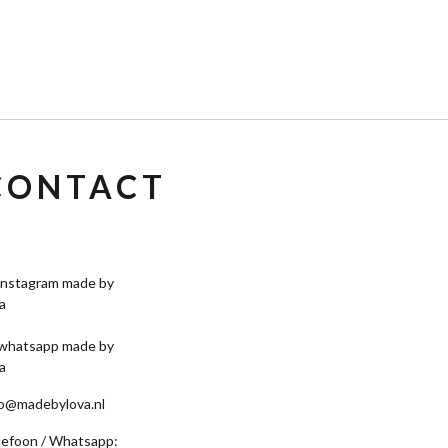
CONTACT
fo@madebylova.nl
lefoon / Whatsapp: