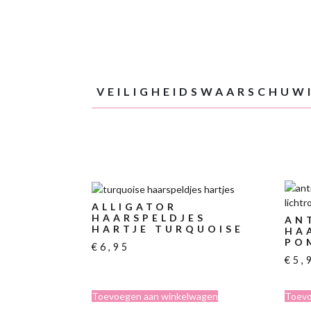
VEILIGHEIDSWAARSCHUW
ALLIGATOR
HAARSPELDJES
ANT
HARTJE TURQUOISE
HA
PO
€
6,95
€
5,
Toevoegen aan winkelwagen
Toevo