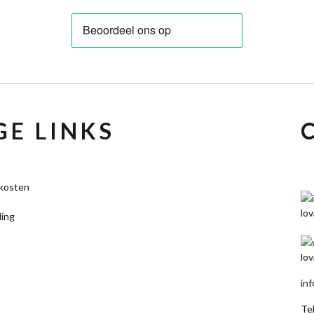
E LINKS
kosten
ling
in
Te