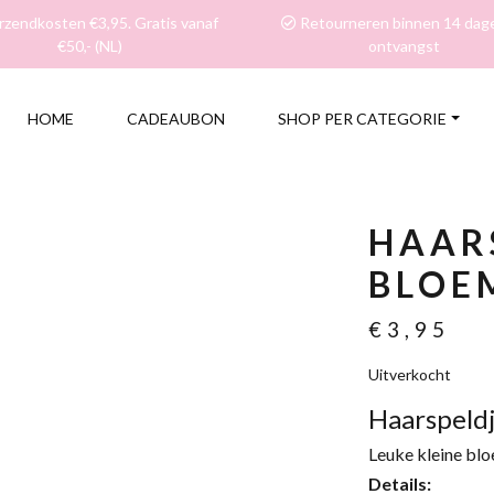
zendkosten €3,95. Gratis vanaf
Retourneren binnen 14 dag
€50,- (NL)
ontvangst
HOME
CADEAUBON
SHOP PER CATEGORIE
HAAR
BLOE
€
3,95
Uitverkocht
Haarspeldj
Leuke kleine blo
Details: