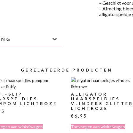
– Geschikt voor a
– Afmeting bloem
alligatorspeldje 
ING
GERELATEERDE PRODUCTEN
I-SLIP
ALLIGATOR
ARSPELDJES
HAARSPELDJES
MPOM LICHTROZE
VLINDERS GLITTE
LICHTROZE
95
€
6,95
egen aan winkelwagen
Toevoegen aan winkelwagen