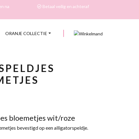
en na
Betaal veilig en achteraf
ORANJE COLLECTIE
0
SPELDJES
METJES
es bloemetjes wit/roze
emetjes bevestigd op een alligatorspeldje.