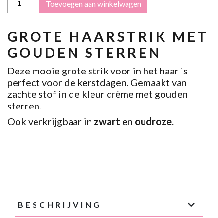
Toevoegen aan winkelwagen
CRÈME
MET
GOUDEN
STERREN
GROTE HAARSTRIK MET
AANTAL
GOUDEN STERREN
Deze mooie grote strik voor in het haar is
perfect voor de kerstdagen. Gemaakt van
zachte stof in de kleur crème met gouden
sterren.
Ook verkrijgbaar in
zwart
en
oudroze
.
BESCHRIJVING