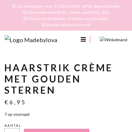
Op werkdagen voor 12.00 besteld, zelfde dag verzonden
Verzendkosten €3,95. Gratis vanaf €50,- (NL)
Retourneren binnen 14 dagen na ontvangst
Betaal veilig en achteraf
0
HAARSTRIK CRÈME
MET GOUDEN
STERREN
€
6,95
7 op voorraad
AANTAL
HAARSTRIK