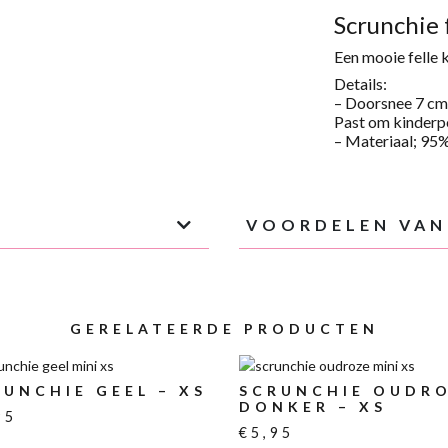
S
Scrunchie 
SMAL
AANTAL
Een mooie felle k
Details:
– Doorsnee 7 cm
Past om
kinder
p
– Materiaal; 95
VOORDELEN VAN
GERELATEERDE PRODUCTEN
RUNCHIE GEEL – XS
SCRUNCHIE OUDR
DONKER – XS
95
€
5,95