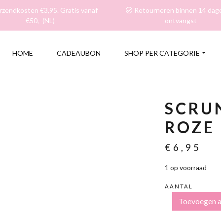
zendkosten €3,95. Gratis vanaf
Retourneren binnen 14 dag
€50,- (NL)
ontvangst
HOME
CADEAUBON
SHOP PER CATEGORIE
SCRU
ROZE 
€
6,95
1 op voorraad
AANTAL
SCRUNCHIE
Toevoegen 
FUCHSIA
ROZE
-