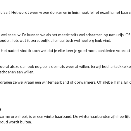
et jaar! Het wordt weer vroeg donker en in huis maak je het gezellig met kaar
 wel sneeuw. En kunnen we als het meezit zelfs wel schaatsen op natuurijs. Of al
en. Iets wat ik persoonlijk allemaal toch wel heel erg leuk vind.
 Het nadeel vind ik toch wel dat je elke keer je goed moet aankleden voordat j
Vooral als ze dan ook nog eens de muts weer af willen, terwijl het hartstikke 
dschoenen aan willen.
r dragen ze wel graag een winterhaarband of oorwarmers. Of allebei haha. En o
rs
 warme oren hebt, is er een winterhaarband. De winterhaarbanden zijn heerl
l koud wordt buiten.