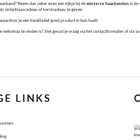
e haarband? Neem dan zeker even een kijkje bij de
winterse haarbanden
in de
 als sinterklaascadeau of kerstcadeau te geven.
ardoor je een kwalitatief goed product in huis haalt.
de webshop te vinden is? Stel gerust je vraag via het contactformulier of via s
E LINKS
kosten
ling