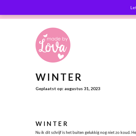
Op werkdagen voor 12.00 besteld,
Ver
Le
zelfde dag verzonden
WINTER
Geplaatst op: augustus 31, 2023
WINTER
Nu ik dit schrijf is het buiten gelukkig nog niet zo koud