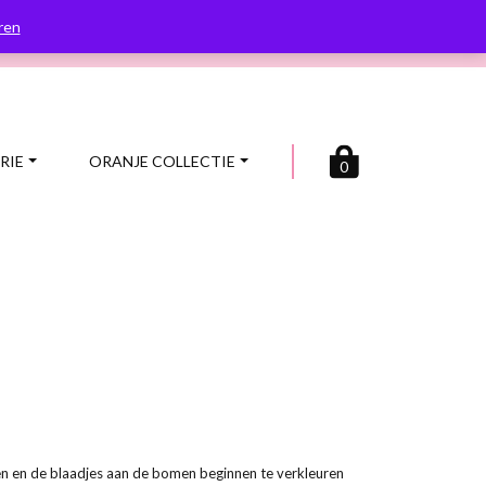
en na
Betaal veilig en achteraf
ren
RIE
ORANJE COLLECTIE
0
buien en de blaadjes aan de bomen beginnen te verkleuren