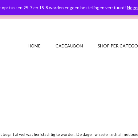
zendkosten €3,95. Gratis vanaf
Retourneren binnen 14 dag
t op: tussen 25-7 en 15-8 worden er geen bestellingen verstuurd!
Nege
€50,- (NL)
ontvangst
HOME
CADEAUBON
SHOP PER CATEGO
. Het begint al wel wat herfstachtig te worden. De dagen wisselen zich af met 